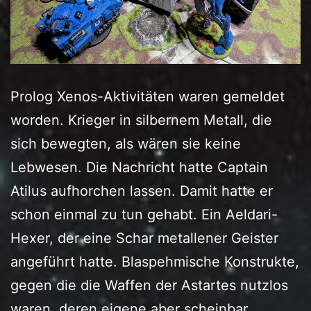
Prolog Xenos-Aktivitäten waren gemeldet
worden. Krieger in silbernem Metall, die
sich bewegten, als wären sie keine
Lebwesen. Die Nachricht hatte Captain
Atilus aufhorchen lassen. Damit hatte er
schon einmal zu tun gehabt. Ein Aeldari-
Hexer, der eine Schar metallener Geister
angeführt hatte. Blaspehmische Konstrukte,
gegen die die Waffen der Astartes nutzlos
Schicks
waren, deren eigene aber scheinbar…