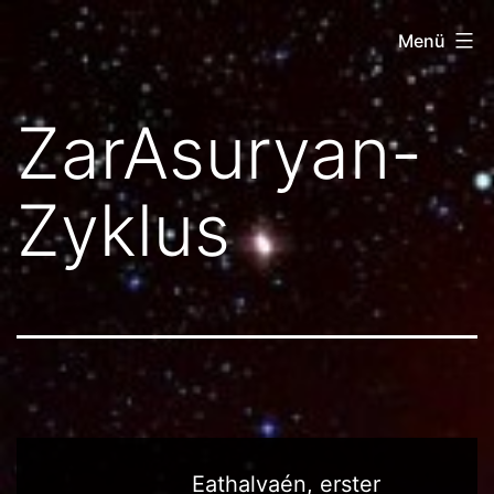
Zum
Menü
Inhalt
springen
Netz
ZarAsuryan-
der
Tausend
Zyklus
Tore
Eathalvaén, erster