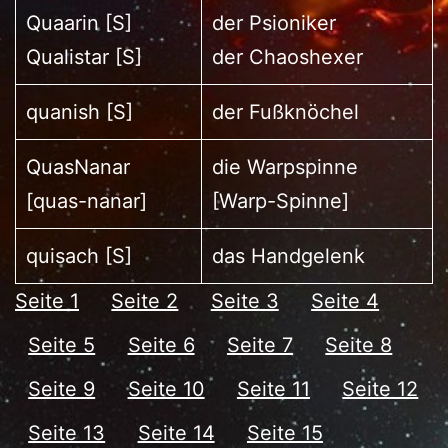
Quaarin [S]
der Psioniker
Qualistar [S]
der Chaoshexer
quanish [S]
der Fußknöchel
QuasNanar
die Warpspinne
[quas-nanar]
[Warp-Spinne]
quisach [S]
das Handgelenk
Seite 1
Seite 2
Seite 3
Seite 4
Seite 5
Seite 6
Seite 7
Seite 8
Seite 9
Seite 10
Seite 11
Seite 12
Seite 13
Seite 14
Seite 15