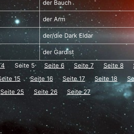
der Bauch
der Arm
der/die Dark Eldar
der Gardist
 4
Seite 5
Seite 6
Seite 7
Seite 8
Seite 15
Seite 16
Seite 17
Seite 18
Se
Seite 25
Seite 26
Seite 27