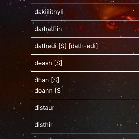
dakiilithyli
darhathin
dathedi [S] [dath-edi]
deash [S]
dhan [S]
doann [S]
distaur
disthir