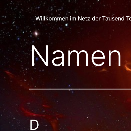
Zum
Netz
Inhalt
Willkommen im Netz der Tausend T
der
springen
Tausend
Namen 
Tore
D