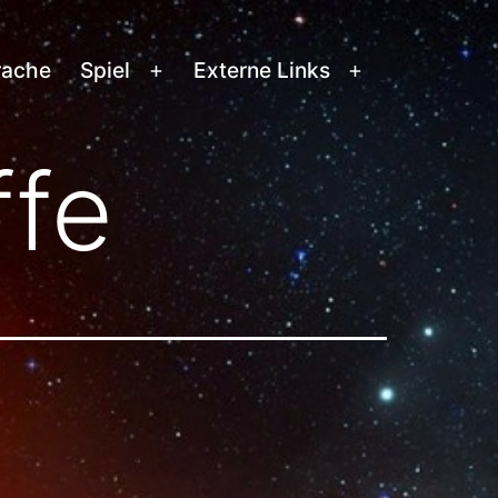
rache
Spiel
Externe Links
Menü
Menü
öffnen
öffnen
ffe