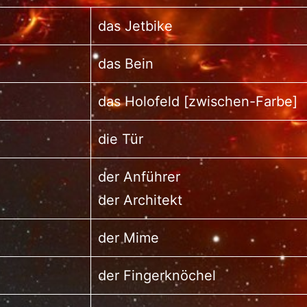
das Jetbike
das Bein
das Holofeld [zwischen-Farbe]
die Tür
der Anführer
der Architekt
der Mime
der Fingerknöchel