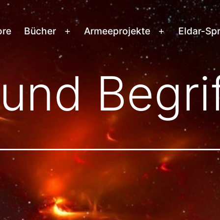
ore
Bücher
Armeeprojekte
Eldar-Sp
Menü
Menü
öffnen
öffnen
und Begri