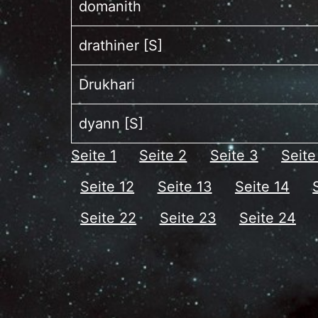
domanith
drathiner [S]
Drukhari
dyann [S]
Seite 1
Seite 2
Seite 3
Seite
Seite 12
Seite 13
Seite 14
Seite 22
Seite 23
Seite 24