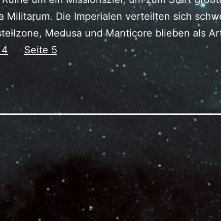
 Militarum. Die Imperialen verteilten sich sch
tellzone, Medusa und Manticore blieben als Art
 4
Seite 5
tion