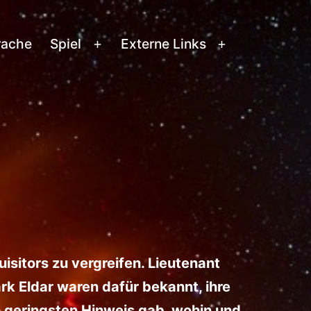
rache
Spiel
Externe Links
Menü
Menü
öffnen
öffnen
isitors zu vergreifen. Lieutenant
k Eldar waren dafür bekannt, ihre
n geringsten Hinweis gab, wohin und