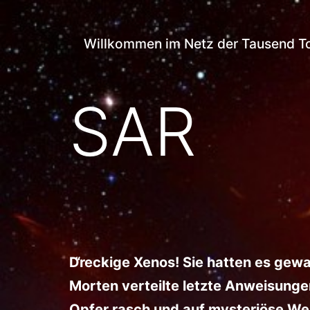
Zum
Netz
Inhalt
Willkommen im Netz der Tausend T
der
springen
Tausend
SAR
Tore
Dreckige Xenos! Sie hatten es gewag
Morten verteilte letzte Anweisunge
Opfer rasch und auf mysteriöse Wei