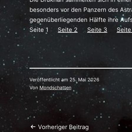
besonders vor den Panzern des Astra
gegenüberliegenden Hälfte ihre Aufs
Seite 1
Seite 2
Seite 3
Seite
Veröffentlicht am
25. Mai 2026
Von
Mondschatten
Beitragsnaviga
Vorheriger Beitrag