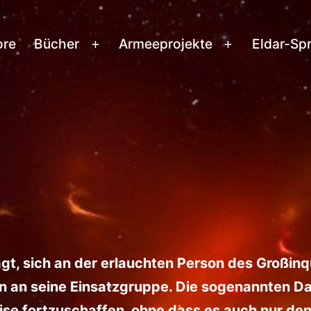
ore
Bücher
Armeeprojekte
Eldar-Sp
Menü
Menü
öffnen
öffnen
t, sich an der erlauchten Person des Großinqu
n an seine Einsatzgruppe. Die sogenannten Dar
se fortzuschaffen, ohne dass es auch nur de