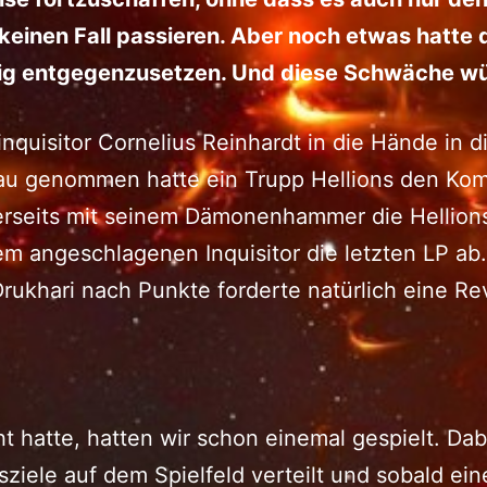
keinen Fall passieren. Aber noch etwas hatte d
g entgegenzusetzen. Und diese Schwäche wü
nquisitor Cornelius Reinhardt in die Hände in 
au genommen hatte ein Trupp Hellions den Kom
erseits mit seinem Dämonenhammer die Hellions
m angeschlagenen Inquisitor die letzten LP ab.
rukhari nach Punkte forderte natürlich eine Re
ht hatte, hatten wir schon einemal gespielt. Da
iele auf dem Spielfeld verteilt und sobald ein