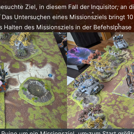
suchte Ziel, in diesem Fall der Inquisitor, an di
 Das Untersuchen eines Missionsziels bringt 10
 Halten des Missionsziels in der Befehslphase
r Ruine um ein Missionsziel, um zum Start grö