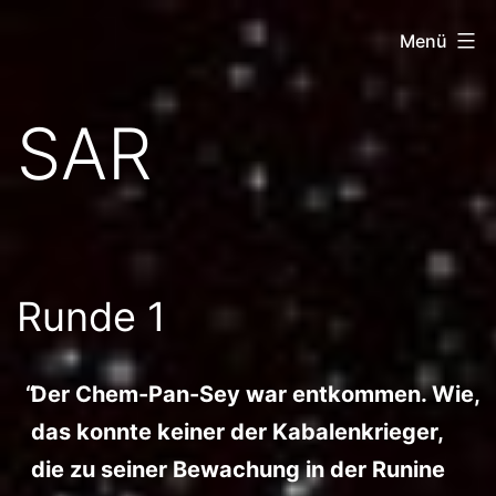
Zum
Menü
Inhalt
springen
Netz
SAR
der
Tausend
Tore
Runde 1
Der Chem-Pan-Sey war entkommen. Wie,
das konnte keiner der Kabalenkrieger,
die zu seiner Bewachung in der Runine