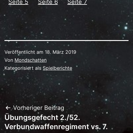
Seite 5
Seite 6
Seite 7
Veröffentlicht am
18. März 2019
Von
Mondschatten
Kategorisiert als
Spielberichte
Beitragsnavigation
Vorheriger Beitrag
Übungsgefecht 2./52.
Verbundwaffenregiment vs. 7.