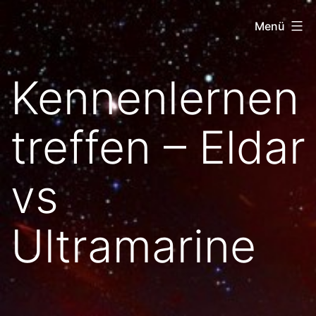
Zum
Menü
Inhalt
springen
Netz
Kennenlernen
der
Tausend
treffen – Eldar
Tore
vs
Ultramarine